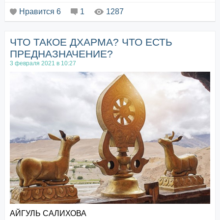
и богопротивным, что имя его стало олицетворением
Нравится
6
1
1287
самых низких и омерзительных качеств человеческого
рода. С тех самых не безызве...
ЧТО ТАКОЕ ДХАРМА? ЧТО ЕСТЬ
ПРЕДНАЗНАЧЕНИЕ?
3 февраля 2021 в 10:27
АЙГУЛЬ САЛИХОВА