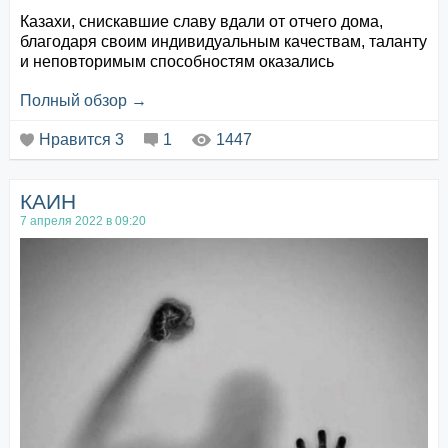
Казахи, снискавшие славу вдали от отчего дома,
благодаря своим индивидуальным качествам, таланту
и неповторимым способностям оказались
узнаваемыми и востребованными в разных сферах
Полный обзор →
досуга, культуры, искусства, спорта, науки и прочего,
как в дальнем зарубежье, так и в приграничном с нами
Нравится
3
1
1447
государстве, у нашего северного соседа – России. В
этом нет ничего необычного, в современн...
КАИН
7 апреля 2022 в 09:20