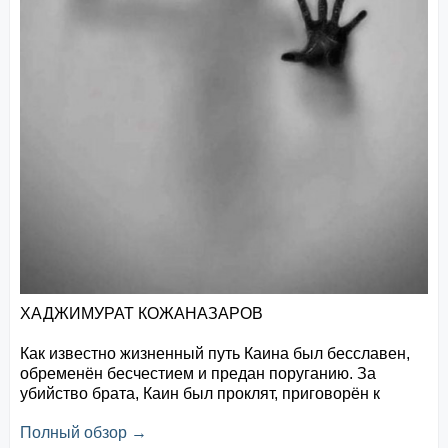
ХАДЖИМУРАТ
КОЖАНАЗАРОВ
Как известно жизненный путь Каина был бесславен,
обременён бесчестием и предан поруганию. За
убийство брата, Каин был проклят, приговорён к
изгнанию и обречён на вечный позор. Совершённый
Полный обзор →
им грех братоубийства был настолько бесчеловечным