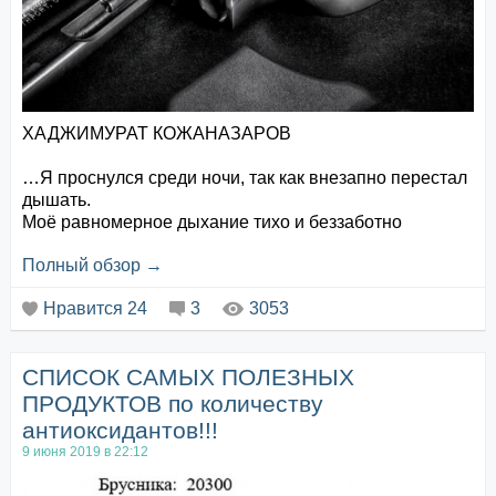
ХАДЖИМУРАТ
КОЖАНАЗАРОВ
…Я проснулся среди ночи, так как внезапно перестал
дышать.
Моё равномерное дыхание тихо и беззаботно
спящего человека, неожиданно прервалось, словно
Полный обзор →
кто-то намеренно на выдохе, перегнул кислородный
шланг, тем самым нарушив естественный цикл
Нравится
24
3
3053
свободной циркуляции воздуха в лёгких.
Ещё не до конца поняв сквозь сон, что происходит,
полусонный, взъерошенный, с...
СПИСОК САМЫХ ПОЛЕЗНЫХ
ПРОДУКТОВ по количеству
антиоксидантов!!!
9 июня 2019 в 22:12