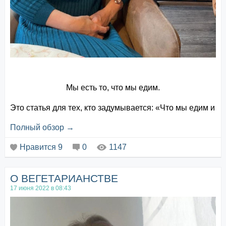
Мы есть то, что мы едим.
Это статья для тех, кто задумывается: «Что мы едим и
как».
Полный обзор →
Большую часть своего детства я провела с бабушкой.
В годы войны моя бабушка пережила голод. А когда
Нравится
9
0
1147
хлеб и все продукты появились на столе в волю, тут-
то бабушка и стала закармливать внуков. Кормила
она меня свежим хлебом, штрудили из дрожжевого
О ВЕГЕТАРИАНСТВЕ
теста, да ещё и в масло топлённое макала.
Картошечка тушён...
17 июня 2022 в 08:43