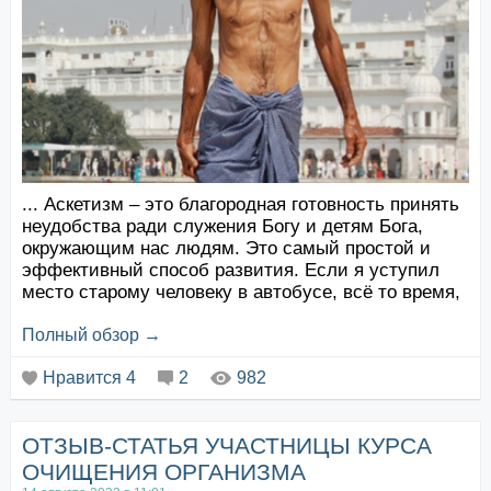
... Аскетизм – это благородная готовность принять
неудобства ради служения Богу и детям Бога,
окружающим нас людям. Это самый простой и
эффективный способ развития. Если я уступил
место старому человеку в автобусе, всё то время,
пока я стою и терплю неудобства, я занимаюсь
йогой и очищаю свое сердце. Нам хочется
Полный обзор →
особенных аскез, но только для того, чтобы
Нравится
4
2
982
потешить свою гордость, я на голове могу ...
ОТЗЫВ-СТАТЬЯ УЧАСТНИЦЫ КУРСА
ОЧИЩЕНИЯ ОРГАНИЗМА