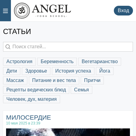
.
.
Вход
СТАТЬИ
астрология
беременность
вегетарианство
дети
здоровье
история успеха
йога
массаж
питание и вес тела
притчи
рецепты ведических блюд
семья
человек, дух, материя
МИЛОСЕРДИЕ
10 мая 2025 в 23:39