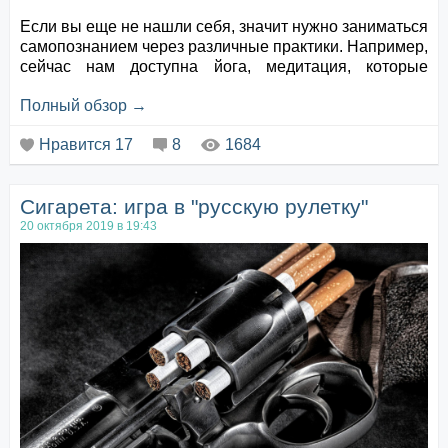
Если вы еще не нашли себя, значит нужно заниматься
самопознанием через различные практики. Например,
сейчас нам доступна йога, медитация, которые
помогают личности избавляться от впечатлений
Полный обзор →
прошлого.
Нравится
17
8
1684
Но зачем это нужно?
Чем меньше самскар (впечатлений) в голове, тем
чище становится ум и тем лучше человек может
Сигарета: игра в "русскую рулетку"
понять себя и свои качества.
20 октября 2019 в 19:43
Однажды один учитель на вопрос в ч...