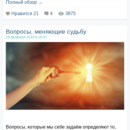
Полный обзор →
негативных эмоций и неприятных мыслей, также
активно используются для энергетического очищения
Нравится
21
4
3875
пространства.
Agarwood (Агар, смола) – хранитель семейного
Вопросы, меняющие судьбу
очага.&nbs...
19 февраля 2018 в 16:42
Вопросы, которые мы себе задаём определяют то,