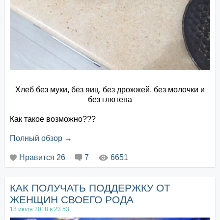
Хлеб без муки, без яиц, без дрожжей, без молочки и
без глютена
Как такое возможно???
Полный обзор →
Мы делимся с вами рецептом полезного и благостного
хлеба, который подойдет вегетарианцам, веганам,
Нравится
26
7
6651
тем у кого непереносимость глютена и казеина!!!
ИНГРЕДИЕНТЫ:
КАК ПОЛУЧАТЬ ПОДДЕРЖКУ ОТ
450 гр зеленой гречки
ЖЕНЩИН СВОЕГО РОДА
200 мл. воды
18 июля 2018 в 23:53
кумин 1 ч.л.