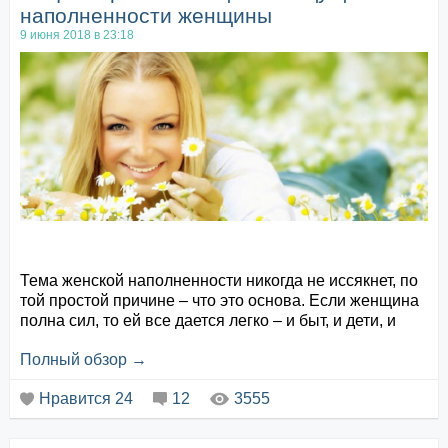
наполненности женщины
9 июня 2018 в 23:18
Тема женской наполненности никогда не иссякнет, по
той простой причине – что это основа. Если женщина
полна сил, то ей все дается легко – и быт, и дети, и
отношения с мужем. Если она пуста, то можно из кожи
Полный обзор →
вон лезть, но все будет разваливаться и рассыпаться
в руках. Давайте рассмотрим, что же влияет на наше
Нравится
24
12
3555
состояние? Когда нам сложнее всего чувствовать
свою наполненность?
Есть прекрасные 25 спосо...