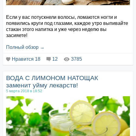
Если у вас потускнели волосы, ломаются ногти и
появились круги под глазами, каждое утро выпивайте
стакан этого напитка и уже через неделю вы
засияете!
Полный обзор →
Ингредиенты:
300 г растительного молока (например миндальное
Нравится
18
12
3785
или молочко из кешью), 3 столовые ложки сухих
овсяных хлопьев, 1 банан и столовая ложка мёда.
ВОДА С ЛИМОНОМ НАТОЩАК
Банан, молоко, мед и овес, согласно древней
медицине аюрведе, считаются продукт...
заменит уйму лекарств!
5 марта 2018 в 18:52