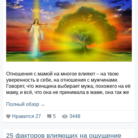
соль по вкусу
Очень простой состав, не правда ли?
ГОТОВИМ:
Зеленую гречку замочить на ночь.
Утром слить воду и доба...
Отношения с мамой на многое влияют – на твою
уверенность в себе, на отношения с мужчинами.
Говорят, что женщина выбирает мужа, похожего на её
маму, и всё, что она не принимала в маме, она так же
не принимает в мужчине и пытается получить от него
Полный обзор →
то, что не смогла получить когда-то от мамы, –
безусловную любовь, поддержку, внимание,
Нравится
27
5
3448
признание. Но так как мужчина только внутренне
похож на её маму, т...
25 факторов влияющих на ощущение