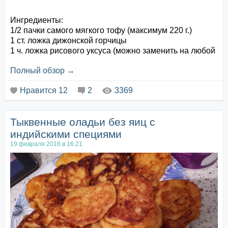
Ингредиенты:
1/2 пачки самого мягкого тофу (максимум 220 г.)
1 ст. ложка дижонской горчицы
1 ч. ложка рисового уксуса (можно заменить на любой
лёгкий уксус)
Полный обзор →
1/2 ч. ложки лимонного сока
1,5 ст. ложки растительного масла без яркого запаха
Нравится
12
2
3369
(рапсовое)
Соль
Тыквенные оладьи без яиц с
Готовим:
Забрасываем все ингредиенты в блендер,
индийскими специями
прокручиваем. Солим. Готово!
19 февраля 2018 в 16:21
Такой майонез отлично подойдёт к совершенно
любому блюду и может хранитьс...