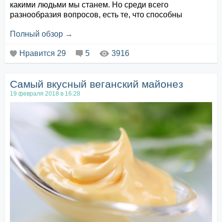
какими людьми мы станем. Но среди всего
разнообразия вопросов, есть те, что способны
поменять судьбу, вывернуть наизнанку и даже
Полный обзор →
показать смысл жизни. Поэтому сегодня мы обсудим
самый главный вопрос.
Нравится
29
5
3916
Мы привыкли задавать себе сложные вопросы: как
заработать много денег, рентабельно ли получать
Самый вкусный веганский майонез
высшее образование, как понравиться другим
людям…
19 февраля 2018 в 16:28
Но в...