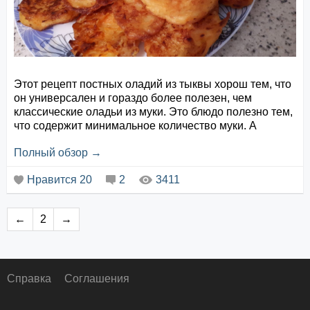
Этот рецепт постных оладий из тыквы хорош тем, что
он универсален и гораздо более полезен, чем
классические оладьи из муки. Это блюдо полезно тем,
что содержит минимальное количество муки. А
универсально тем, что его можно приготовить в
Полный обзор →
совершенно разных вариантах: соленых, сладких, со
специями и пряностями.
Нравится
20
2
3411
Ингредиенты:
Тыква очищенная – 0,5 кг.
←
2
→
Мука нутовая (или пшеничная) – 1 стакан
Соль – 0,5 ст. ...
Справка
Соглашения