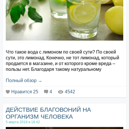
Что такое вода с лимоном по своей сути? По своей
сути, это лимонад. Конечно, не тот лимонад, который
продается в магазине, и от которого кроме вреда –
пользы нет. Благодаря такому натуральному
лимонаду, появляется чудесная возможность вывести
Полный обзор →
из организма скопившиеся за годы жизни токсины;
подправить здоровье почек и пищеварительного
Нравится
25
4
4542
тракта, заставив их работать так слаженно, как только
возможно.&...
ДЕЙСТВИЕ БЛАГОВОНИЙ НА
ОРГАНИЗМ ЧЕЛОВЕКА
5 марта 2018 в 18:42