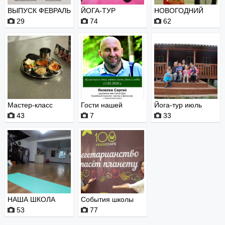
ВЫПУСК ФЕВРАЛЬ
ЙОГА-ТУР
НОВОГОДНИЙ
2020
АВГУСТ 2019
ОГОНЕК 20...
29
74
62
Мастер-класс
Гости нашей
Йога-тур июль
Вегалай...
школы
2017
43
7
33
НАША ШКОЛА
События школы
53
77