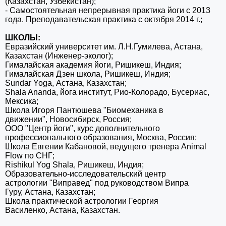
(Казахстан, Узбекистан);
- Самостоятельная непрерывная
практика йоги с 2013
года. Преподавательская практика с октября 2014 г.;
ШКОЛЫ:
Евразийский университет им. Л.Н.Гумилева, Астана,
Казахстан (
Инженер-эколог);
Гималайская академия йоги,
Ришикеш, Индия;
Гималайская Дзен
школа, Ришикеш, Индия;
Sundar Yoga, Астана, Казахстан;
Shala Ananda, йога институт,
Рио-Колорадо, Бусериас,
Мексика;
Школа Игоря Пантюшева
"Биомеханика в
движении",
Новосибирск, Россия;
ООО "Центр йоги", курс дополнительного
профессионального образования, Москва, Россия;
Школа Евгении Кабановой, ведущего тренера Animal
Flow по СНГ;
Rishikul Yog Shala, Ришикеш, Индия;
Образовательно-исследовательский центр
астрологии
"Виправед" под руководством Випра
Гуру,
Астана, Казахстан;
Школа практической астрологии Георгия
Василенко,
Астана, Казахстан.