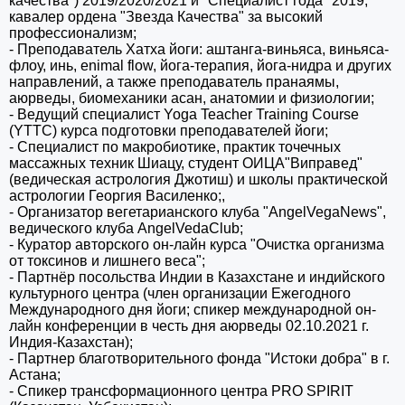
качества")
2019/2020/2021
и "Специалист года" 2019,
кавалер ордена "Звезда Качества" за высокий
профессионализм;
- Преподаватель Хатха йоги: аштанга-виньяса,
виньяса-
флоу
, инь, enimal flow, йога-терапия, йога-нидра и других
направлений, а также преподаватель пранаямы,
аюрведы, биомеханики асан, анатомии и физиологии;
- Ведущий специалист Yoga Teacher Training Course
(YTTC) курса подготовки преподавателей йоги;
- С
пециалист по макробиотике, практик точечных
массажных техник Шиацу, студент ОИЦА
"Виправед"
(ведическая астрология Джотиш) и школы практической
астрологии Георгия Василенко;,
- Организатор вегетарианского клуба "AngelVegaNews",
ведического клуба AngelVedaClub;
- Куратор авторского он-лайн курса "Очистка организма
от токсинов и лишнего веса";
- Партнёр посольства Индии в Казахстане и индийского
культурного центра (член
организации Ежегодного
Международного дня йоги; спикер
международной он-
лайн конференции в честь дня аюрведы 02.10.2021 г.
Индия-Казахстан);
- Партнер благотворительного фонда "Истоки добра" в г.
Астана;
- Спикер трансформационного центра PRO SPIRIT