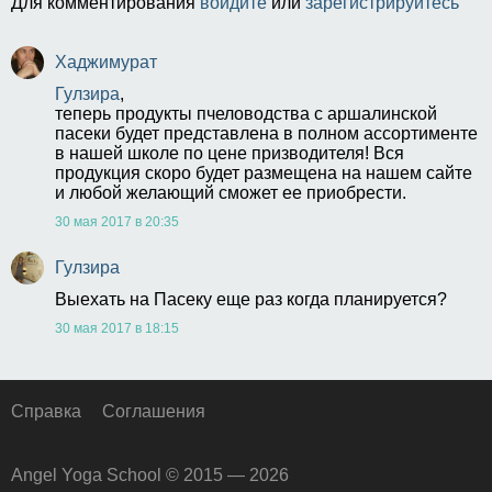
Для комментирования
войдите
или
зарегистрируйтесь
Хаджимурат
Гулзира
,
теперь продукты пчеловодства с аршалинской 
пасеки будет представлена в полном ассортименте 
в нашей школе по цене призводителя! Вся 
продукция скоро будет размещена на нашем сайте 
и любой желающий сможет ее приобрести.
30 мая 2017 в 20:35
Гулзира
Выехать на Пасеку еще раз когда планируется?
30 мая 2017 в 18:15
Справка
Соглашения
Angel Yoga School © 2015 — 2026