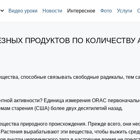
Видео уроки
Новости
Интересное
Фото
Услуги
ЗНЫХ ПРОДУКТОВ ПО КОЛИЧЕСТВУ А
ещества, способные связывать свободные радикалы, тем 
антной активности? Единица измерения ORAC первоначальн
мам старения (США) более двух десятилетий назад.
вещества природного
происхождения. Прежде всего, они н
. Растения вырабатывают эти вещества,
чтобы выжить сред
ов внутри человеческого тела в настоящее время не пред