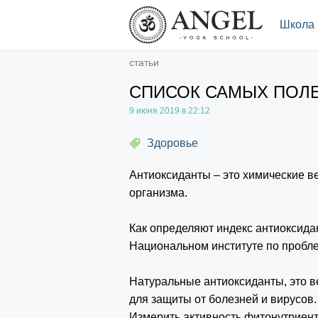
.
Школа
статьи
СПИСОК САМЫХ ПОЛЕ
9 июня 2019 в 22:12
Здоровье
Антиоксиданты – это химические в
организма.
Как определяют индекс антиоксид
Национальном институте по пробле
Натуральные антиоксиданты, это 
для
защиты от болезней и вирусов
Измерить активность фитонутриент