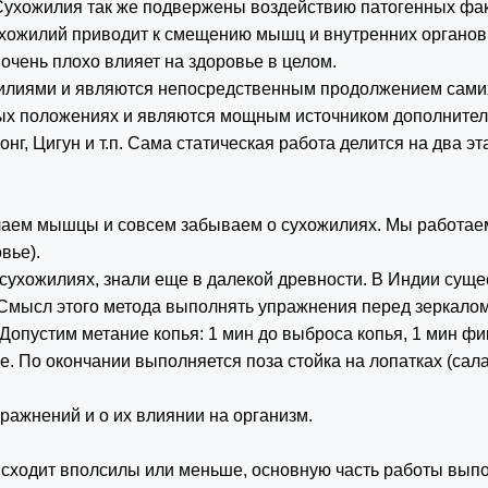
Сухожилия так же подвержены воздействию патогенных фак
ухожилий приводит к смещению мышц и внутренних органо
 очень плохо влияет на здоровье в целом.
лиями и являются непосредственным продолжением самих
ых положениях и являются мощным источником дополнитель
Конг, Цигун и т.п. Сама статическая работа делится на два э
чаем мышцы и совсем забываем о сухожилиях. Мы работае
овье).
в сухожилиях, знали еще в далекой древности. В Индии сущ
Смысл этого метода выполнять упражнения перед зеркалом
опустим метание копья: 1 мин до выброса копья, 1 мин фи
. По окончании выполняется поза стойка на лопатках (сал
пражнений и о их влиянии на организм.
исходит вполсилы или меньше, основную часть работы вы