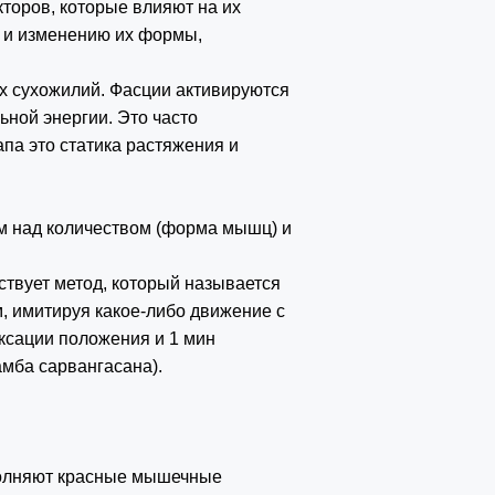
торов, которые влияют на их
в и изменению их формы,
 сухожилий. Фасции активируются
ной энергии. Это часто
тапа это статика растяжения и
м над количеством (форма мышц) и
ествует метод, который называется
, имитируя какое-либо движение с
ксации положения и 1 мин
амба сарвангасана).
полняют красные мышечные