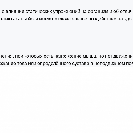
ам о влиянии статических упражнений на организм и об отли
колько асаны йоги имеют отличительное воздействие на здо
ения, при которых есть напряжение мышц, но нет движени
ержание тела или определённого сустава в неподвижном п