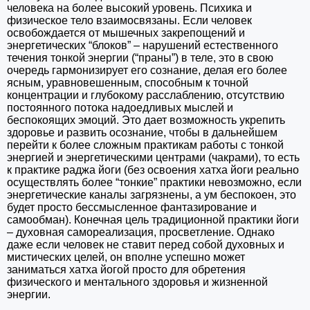
человека на более высокий уровень. Психика и
физическое тело взаимосвязаны. Если человек
освобождается от мышечных закрепощений и
энергетических “блоков” – нарушений естественного
течения тонкой энергии (“праны”) в теле, это в свою
очередь гармонизирует его сознание, делая его более
ясным, уравновешенным, способным к точной
концентрации и глубокому расслаблению, отсутствию
постоянного потока надоедливых мыслей и
беспокоящих эмоций. Это дает возможность укрепить
здоровье и развить осознание, чтобы в дальнейшем
перейти к более сложным практикам работы с тонкой
энергией и энергетическими центрами (чакрами), то есть
к практике раджа йоги (без освоения хатха йоги реально
осуществлять более “тонкие” практики невозможно, если
энергетические каналы загрязнены, а ум беспокоен, это
будет просто бессмысленное фантазирование и
самообман). Конечная цель традиционной практики йоги
– духовная самореализация, просветление. Однако
даже если человек не ставит перед собой духовных и
мистических целей, он вполне успешно может
заниматься хатха йогой просто для обретения
физического и ментального здоровья и жизненной
энергии.