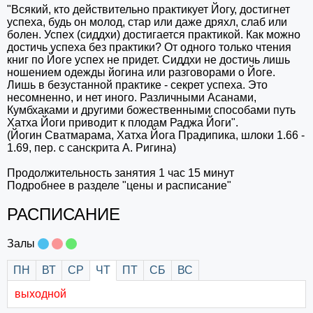
"Всякий, кто действительно практикует Йогу, достигнет
успеха, будь он молод, стар или даже дряхл, слаб или
болен. Успех (сиддхи) достигается практикой. Как можно
достичь успеха без практики? От одного только чтения
книг по Йоге успех не придет. Сиддхи не достичь лишь
ношением одежды йогина или разговорами о Йоге.
Лишь в безустанной практике - секрет успеха. Это
несомненно, и нет иного. Различными Асанами,
Кумбхаками и другими божественными способами путь
Хатха Йоги приводит к плодам Раджа Йоги".
(Йогин Сватмарама, Хатха Йога Прадипика, шлоки 1.66 -
1.69, пер. с санскрита А. Ригина)
Продолжительность занятия 1 час 15 минут
Подробнее в разделе "цены и расписание"
РАСПИСАНИЕ
Залы
.
.
.
ПН
ВТ
СР
ЧТ
ПТ
СБ
ВС
выходной