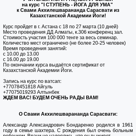
на курс "I СТУПЕНЬ - ЙОГА ДЛЯ УМА"
к Свами Акхилешварананда Сарасвати из
Казахстанской Академии Йоги!
Курс пройдет в г. Астана с 18 по 27 марта (10 дней)
Место проведения ДД Алматы, к.306 конференц зал.
Стоимость участия 100 000 тенге за весь семинар.
Количество мест ограничено (не более 20-25 человек)
Время проведения занятий:
с 10.00 до 13.00
с 16.00 до 19.00
По окончании курса выдаётся сертификат от
Казахстанской Академии Йоги.
Запись на курс по ватсап:
+77078451818 Айгуль
+77075019293 Алтынбек
ЖДЕМ ВАС! БУДЕМ ОЧЕНЬ РАДЫ ВАМ!
О
Свами Акхилешварананда Сарасвати:
Александр Александро­вич Бондаренко родил­ся в 1961
году в семье шахтера. С рождения был очень больн­ым
ребенком. Врачи не надеялись, что он выживет.