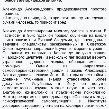
полное вегетарианское питание.
Александр Александрович придерживается простого
правила:
«Что создано природой, то приносит пользу, что сделано
руками человека, то приносит вред».
Александр Александрович многому учился в жизни. В
частности, в 90-х годах он прошел обучение на школе
психотроники при Русской Академии, где преподавали
ведущие специалисты засекреченных в Советском
Союзе научных направлений, ученые мирового уровня.
Он одним из первых в Караганде получил звание
«Народного целителя» и несколько лет помогал вернуть
утраченное здоровье людям, обращавшимся за
помощью. Одним из направлений
самосовершенствования вошли в жизнь Александра
Александровича техники Йоги. Шли годы перестройки и
древние глубинные знания становились более
доступными. Углубляясь в Йогу, он попутно
самостоятельно изучал многие науки, в частности,
анатомию, физиологию и практическую психологию.
Некото­рое время он преподавал курс «Основы и методы
психофизической саморегуляции» в Институте
усовершенствования учителей на кафедре практической