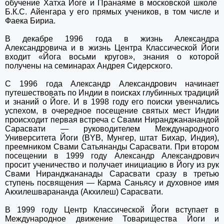
обучение Хатха Йоге и Пранаяме в московской школе
Б.К.С. Айенгара у его прямых учеников, в том числе и
Фаека Бириа.
В декабре 1996 года в жизнь Александра
Александровича и в жизнь Центра Классической Йоги
входит «Йога восьми кругов», знания о которой
получены на семинарах Андрея Сидерского.
С 1996 года Александр Александрович начинает
путешествовать по Индии в поисках глубинных традиций
и знаний о Йоге. И в 1998 году его поиски увенчались
успехом, в очередное посещение святых мест Индии
происходит первая встреча с Свами Ниранджананандой
Сарасвати — руководителем Международного
Университета Йоги (BYB, Мунгер, штат Бихар, Индия),
преемником Свами Сатьянанды Сарасвати. При втором
посещении в 1999 году Александр Александрович
просит ученичество и получает инициацию в Йогу из рук
Свами Ниранджананады Сарасвати сразу в третью
ступень посвящения — Карма Саньясу и духовное имя
Акхилешварананда (Акхилеш) Сарасвати.
В 1999 году Центр Классической Йоги вступает в
Международное движение Товарищества Йоги и