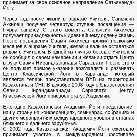
принимает за свое основное направление Сатьянанда-
Йогу.
Через год, после жизни в ашраме Учителя, Саньясин
Акхилеш получает четвертую ступень посвящения —
Пурна саньясу. С этого момента Саньясин Акхилеш
получает принадлежность к древнейшему ордену свами.
После посвящения Свами Акхилеш прожил несколько
месяцев в ашраме Учителя, желая и дальше оставаться
рядом с Учителем. В одной из личных бесед с Учителем
он сообщил о своем намерении и желании отдать Центр
в руки Свами Ниранджананады Сарасвати. После этого
он получает прямое указание возглавлять и развивать
Центр Классической Йоги в Караганде, который
является теперь представителем BYB на территории
Казахстана и СНГ. В декабре 2008 году с благословения
Свами Ниранджананады Сарасвати Центру
Классической Йоги присвоен статус Академии.
Ежегодно Казахстанская Академия Йоги представляет
нашу страну на конференциях, семинарах, собраниях и
других мероприятиях международного уровня в странах
ближнего и дальнего зарубежья.
С 2002 года Казахстанская Академия Йоги ежегодно
принимает участие в международном фестивале