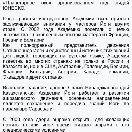
«Планетарное око» организованном под эгидой
ЮНЕСКО.
Опыт работы инструкторов Академии был признан
заслуживающим внимания у мастеров Йоги других
стран. С 2002 года Академию посетили с целью
знакомства с накопленным опытом мастера из Франции,
Греции и Болгарии.
Как полноправный представитель движения
Сатьянаннда Йоги и единственный источник этих знаний
для людей, говорящих на русском языке, Академия
известна во многих странах: не только в России и
Казахстане, но и в США, Австралии, Голландии, Бельгии,
Франции, Болгарии, Австрии, Канаде, Германии,
Эквадоре и других странах.
Выполняя задание, данное Свами Ниранджананандой
Казахстанская Академии Йоги работает в развитии
ашрамовского движения, основным направлением
является сохранение и передача знаний Йоги по
парампаре Сарасвати.
С 2003 года двери ашрама открыты для желающих
пожить то или иное время жизнью ашрама с его
специфическими условиями.