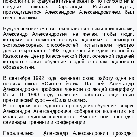
психологии. И факультативные занятия по психологии в
средних школах Караганды. Рейтинг курса,
проводившегося Александром Александровичем, был
очень высоким.
Будучи человеком с высоконравственными принципами,
Александр Александрович, не желая, чтобы люди,
которым он помогал вернуть здоровье с помощью
экстрасенсорных способностей, испытывали чувство
долга, открывает в 1992 году первый и единственный в
Казахстане Центр Классической Йоги, основной задачей
которого ставит обучение людей основам здорового
образа жизни.
В сентя­бре 1992 года начинает свою работу одна из
первых школ «Синтез йоги». На ней Александр
Александрович пробовал донести до людей специфику
Йоги. В 1993 году начинает работать еще один
практический курс — «Сила мысли».
В это время из студентов, прошедших обучение, вокруг
Александра Александровича собирается коллектив из
молодых единомышленников. Вместе они проводят
семинары, тренинги и конференции.
Паралле­льно Александр Александрович проходит