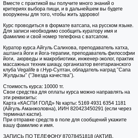
Вместе с практикой вы получите много знаний о
критериях выбора пищи, и в дальнейшем вы будете
вооружены для того, чтобы жить здорово!
Курс проводиться в формате ватсапа, на русском языке.
Для записи необходимо сообщить куратору имя и
фамилию и свой номер телефона с ватсапом.
Куратор курса Айгуль Салихова, преподаватель хатха,
аштанга йоги и йога-терапии, преподаватель философии
йоги, аюрведы и макробиотики, инженер-эколог, практик
массажных техник шиацу, организатор вегетарианского
клуба Vegalife в г.Нур-Султан, обладатель наград "Сапа
Жулдызы" ("Звезда качества").
Стоимость курса: 10000 тг.
Свои средства для оплаты курса можно направлять на
эти реквизиты:
Карта «КАСПИ ГОЛД» № карты: 5169 4931 6354 1181
(Айгуль Аманжоловна), ИИН 820423450291 (если через
терминал каспи).
При отправке средств в поле для сообщений укажите
вашу фамилию и имя.
ЗАПИСЬ ПО ТЕЛЕФОНУ 87078451818 (АКТИВ,