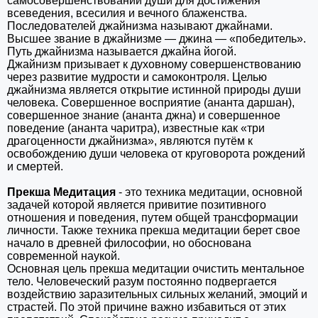
самосовершенствовании души для достижения
всеведения, всесилия и вечного блаженства.
Последователей джайнизма называют джайнами.
Высшее звание в джайнизме — джина — «победитель».
Путь джайнизма называется джайна йогой.
Джайнизм призывает к духовному совершенствованию
через развитие мудрости и самоконтроля. Целью
джайнизма является открытие истинной природы души
человека. Совершенное восприятие (ананта даршан),
совершенное знание (ананта джна) и совершенное
поведение (ананта чаритра), известные как «три
драгоценности джайнизма», являются путём к
освобождению души человека от круговорота рождений
и смертей.
Прекша Медитация
- это техника медитации, основной
задачей которой является привитие позитивного
отношения и поведения, путем общей трансформации
личности. Также техника прекша медитации берет свое
начало в древней философии, но обоснована
современной наукой.
Основная цель прекша медитации очистить ментальное
тело. Человеческий разум постоянно подвергается
воздействию заразительных сильных желаний, эмоций и
страстей. По этой причине важно избавиться от этих