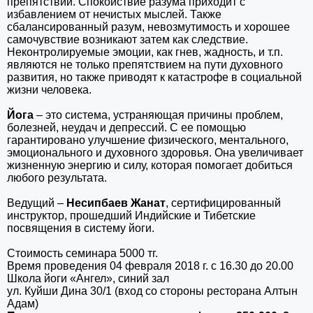
препятствий. Спокойствие разума приходит с
избавлением от нечистых мыслей. Также
сбалансированный разум, невозмутимость и хорошее
самочувствие возникают затем как следствие.
Неконтролируемые эмоции, как гнев, жадность, и т.п.
являются не только препятствием на пути духовного
развития, но также приводят к катастрофе в социальной
жизни человека.
Йога
– это система, устраняющая причины проблем,
болезней, неудач и депрессий. С ее помощью
гарантировано улучшение физического, ментального,
эмоционального и духовного здоровья. Она увеличивает
жизненную энергию и силу, которая помогает добиться
любого результата.
Ведущий –
Несипбаев Жанат
, сертифицированный
инструктор, прошедший Индийские и Тибетские
посвящения в систему йоги.
Стоимость семинара 5000 тг.
Время проведения 04 февраля 2018 г. с 16.30 до 20.00
Школа йоги «Ангел», синий зал
ул. Куйши Дина 30/1 (вход со стороны ресторана Алтын
Адам)