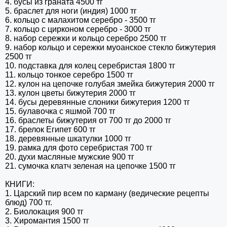
4. бусы из граната 4500 тг
5. браслет для ноги (индия) 1000 тг
6. кольцо с малахитом серебро - 3500 тг
7. кольцо с цирконом серебро - 3000 тг
8. набор сережки и кольцо серебро 2500 тг
9. набор кольцо и сережки муоанское стекло бижутерия
2500 тг
10. подставка для колец серебристая 1800 тг
11. кольцо тонкое серебро 1500 тг
12. кулон на цепочке голубая змейка бижутерия 2000 тг
13. кулон цветы бижутерия 2000 тг
14. бусы деревянные слоники бижутерия 1200 тг
15. булавочка с яшмой 700 тг
16. браслеты бижутерия от 700 тг до 2000 тг
17. брелок Египет 600 тг
18. деревянные шкатулки 1000 тг
19. рамка для фото серебристая 700 тг
20. духи масляные мужские 900 тг
21. сумочка клатч зеленая на цепочке 1500 тг
КНИГИ:
1. Царский пир всем по карману (ведические рецепты
блюд) 700 тг.
2. Биолокация 900 тг
3. Хиромантия 1500 тг