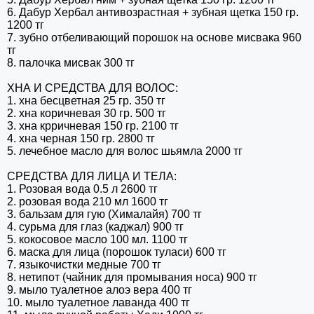
6. Дабур Хербал антивозрастная + зубная щетка 150 гр.
1200 тг
7. зубно отбеливающий порошок на основе мисвака 960
тг
8. палочка мисвак 300 тг
ХНА И СРЕДСТВА ДЛЯ ВОЛОС:
1. хна бесцветная 25 гр. 350 тг
2. хна коричневая 30 гр. 500 тг
3. хна крричневая 150 гр. 2100 тг
4. хна черная 150 гр. 2800 тг
5. лечебное масло для волос шьямла 2000 тг
СРЕДСТВА ДЛЯ ЛИЦА И ТЕЛА:
1. Розовая вода 0.5 л 2600 тг
2. розовая вода 210 мл 1600 тг
3. бальзам для гую (Хималайя) 700 тг
4. сурьма для глаз (каджал) 900 тг
5. кокосовое масло 100 мл. 1100 тг
6. маска для лица (порошок туласи) 600 тг
7. языкочистки медные 700 тг
8. нетипот (чайник для промывания носа) 900 тг
9. мыло туалетное алоэ вера 400 тг
10. мыло туалетное лаванда 400 тг