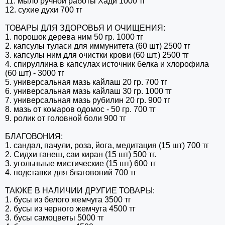
11. мыло ручной работы Хади 1000 тг
12. сухие духи 700 тг
ТОВАРЫ ДЛЯ ЗДОРОВЬЯ И ОЧИЩЕНИЯ:
1. порошок дерева ним 50 гр. 1000 тг
2. капсулы туласи для иммунитета (60 шт) 2500 тг
3. капсулы ним для очистки крови (60 шт.) 2500 тг
4. спируллина в капсулах источник белка и хлорофила
(60 шт) - 3000 тг
5. универсальная мазь кайлаш 20 гр. 700 тг
6. универсальная мазь кайлаш 30 гр. 1000 тг
7. универсальная мазь рубилин 20 гр. 900 тг
8. мазь от комаров одомос - 50 гр. 700 тг
9. ролик от головной боли 900 тг
БЛАГОВОНИЯ:
1. сандал, пачули, роза, йога, медитация (15 шт) 700 тг
2. Сидхи ганеш, саи киран (15 шт) 500 тг.
3. угольныые мистические (15 шт) 600 тг
4. подставки для благовоний 700 тг
ТАКЖЕ В НАЛИЧИИ ДРУГИЕ ТОВАРЫ:
1. бусы из белого жемчуга 3500 тг
2. бусы из черного жемчуга 4500 тг
3. бусы самоцветы 5000 тг