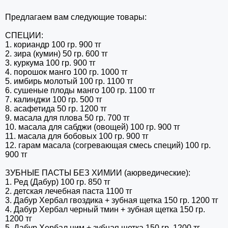
Предлагаем вам следующие товары:
СПЕЦИИ:
1. кориандр 100 гр. 900 тг
2. зира (кумин) 50 гр. 600 тг
3. куркума 100 гр. 900 тг
4. порошок манго 100 гр. 1000 тг
5. имбирь молотый 100 гр. 1100 тг
6. сушеные плоды манго 100 гр. 1100 тг
7. калинджи 100 гр. 500 тг
8. асафетида 50 гр. 1200 тг
9. масала для плова 50 гр. 700 тг
10. масала для сабджи (овощей) 100 гр. 900 тг
11. масала для бобовых 100 гр. 900 тг
12. гарам масала (согревающая смесь специй) 100 гр.
900 тг
ЗУБНЫЕ ПАСТЫ БЕЗ ХИМИИ (аюрведические):
1. Ред (Дабур) 100 гр. 850 тг
2. детская лечебная паста 1100 тг
3. Дабур Хербал гвоздика + зубная щетка 150 гр. 1200 тг
4. Дабур Хербал черный тмин + зубная щетка 150 гр.
1200 тг
5. Дабур Хербал ним + зубная щетка 150 гр. 1200 тг