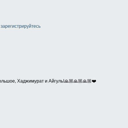
и
зарегистрируйтесь
ольшое, Хаджимурат и Айгуль!🙏🏼🙏🏼🙏🏼❤️