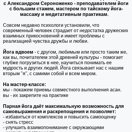
с Александром Сероноженко - преподавателем йоги
с большим стажем, мастером по тайскому йога-
массажу и медитативным практикам.⠀
⠀
Совсем недавно психологи установили, что
современный человек страдает от недостатка дружеских
взаимных прикосновений и имеет проблемы с
реализацией чувства дружбы и любви.
⠀
Йога вдвоем
- с другом, любимым или просто таким же,
как вы, почитателем этой древней культуры - помогает
глубже погрузиться в нее, научиться понимать ее
мудрость и других людей. Йога связывает нас с нашим
вторым "я", с самими собой и всем миром.⠀
⠀
На мастер-классе:
мы - покажем приемы совместного выполнения асан.
вы - их закрепите на практике⠀
⠀
Парная йога даёт максимальную возможность для
самовыражения и раскрепощения и позволяет:
- избавиться от комплексов и повысить самооценку
- снять стресс
- улучшить взаимопонимание с окружающими