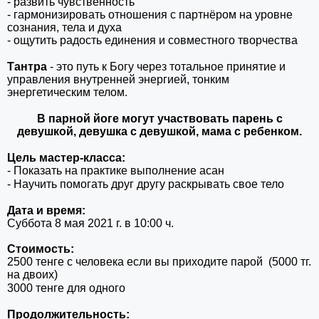
- развить чувственность
- гармонизировать отношения с партнёром на уровне
сознания, тела и духа
- ощутить радость единения и совместного творчества
⠀
Тантра
- это путь к Богу через тотальное принятие и
управления внутренней энергией, тонким
энергетическим телом.
⠀
В парной йоге могут участвовать парень с
девушкой, девушка с девушкой, мама с ребенком.
⠀
Цель мастер-класса:
- Показать на практике выполнение асан
- Научить помогать друг другу раскрывать свое тело⠀
⠀
Дата и время:
Суббота 8 мая 2021 г. в 10:00 ч.
Стоимость:
2500 тенге с человека если вы приходите парой (5000 тг.
на двоих)
3000 тенге для одного⠀
⠀
Продолжительность: