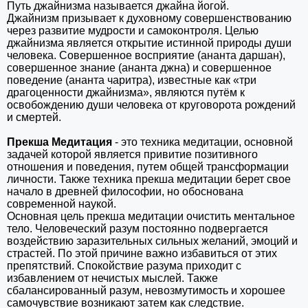
Путь джайнизма называется джайна йогой.
Джайнизм призывает к духовному совершенствованию
через развитие мудрости и самоконтроля. Целью
джайнизма является открытие истинной природы души
человека. Совершенное восприятие (ананта даршан),
совершенное знание (ананта джна) и совершенное
поведение (ананта чаритра), известные как «три
драгоценности джайнизма», являются путём к
освобождению души человека от круговорота рождений
и смертей.
Прекша Медитация
- это техника медитации, основной
задачей которой является привитие позитивного
отношения и поведения, путем общей трансформации
личности. Также техника прекша медитации берет свое
начало в древней философии, но обоснована
современной наукой.
Основная цель прекша медитации очистить ментальное
тело. Человеческий разум постоянно подвергается
воздействию заразительных сильных желаний, эмоций и
страстей. По этой причине важно избавиться от этих
препятствий. Спокойствие разума приходит с
избавлением от нечистых мыслей. Также
сбалансированный разум, невозмутимость и хорошее
самочувствие возникают затем как следствие.