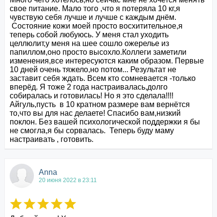
свое питание. Мало того ,что я потеряла 10 кг,я 
чувствую себя лучше и лучше с каждым днём. 

 Состояние кожи моей просто восхитительное,я 
теперь собой любуюсь. У меня стал уходить 
целлюлит,у меня на шее сошло ожерелье из 
папиллом,оно просто высохло.Коллеги заметили 
изменения,все интересуются каким образом. Первые 
10 дней очень тяжело,но потом... Результат не 
заставит себя ждать. Всем кто сомневается -только 
вперёд. Я тоже 2 года настраивалась,долго 
собиралась и готовилась! Но я это сделала!!!! 
Айгуль,пусть  в 10 кратном размере вам вернётся 
то,что вы для нас делаете! Спасибо вам,низкий 
поклон. Без вашей психологической поддержки я бы 
не смогла,я бы сорвалась.  Теперь буду маму 
настраивать , готовить.
Anna
20 июня 2022 в 23:11