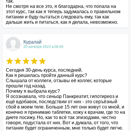
так.

Не смотря на все это, я благодарна, что попала на 
этот курс, так как я теперь задумалась о правильном 
питании и буду пытаться следовать ему, так как 
дальше жить и питаться, как я делала, невозможно.
Куралай
20 октября 2022 в 06:05
Сегодня 30-день курса, последний. 

Как я решилась пройти данный курс?

Слышала от коллеги, отзывы её коллег, которые 
прошли год назад.

Почему я выбрала курс?

Я осознавала, что сеньор Панкреатит, гипотиреоз и 
ещё вдобавок, последствии от них - это серъёзный 
сбой в моем теле. Больше 15 лет они живут со мной, и 
конечно я принимаю таблетки, хожу к врачам, где то на 
диете посижу. Но, как то всё так эпизодами, честно 
говоря, подустала от них. Вот и думала, от того, что 
питание будет ограниченным, мне только будет легче. 