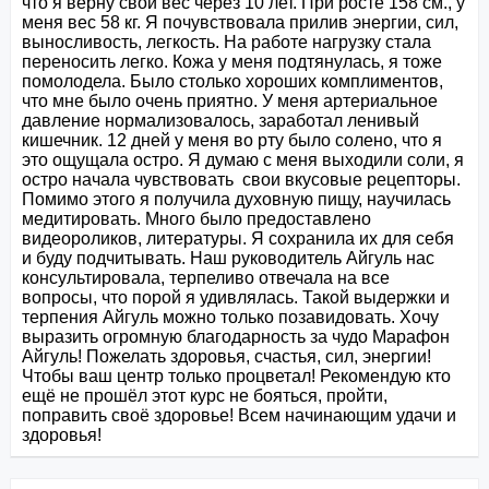
что я верну свой вес через 10 лет. При росте 158 см., у 
меня вес 58 кг. Я почувствовала прилив энергии, сил, 
выносливость, легкость. На работе нагрузку стала 
переносить легко. Кожа у меня подтянулась, я тоже 
помолодела. Было столько хороших комплиментов, 
что мне было очень приятно. У меня артериальное 
давление нормализовалось, заработал ленивый 
кишечник. 12 дней у меня во рту было солено, что я 
это ощущала остро. Я думаю с меня выходили соли, я 
остро начала чувствовать  свои вкусовые рецепторы. 
Помимо этого я получила духовную пищу, научилась 
медитировать. Много было предоставлено 
видеороликов, литературы. Я сохранила их для себя 
и буду подчитывать. Наш руководитель Айгуль нас 
консультировала, терпеливо отвечала на все 
вопросы, что порой я удивлялась. Такой выдержки и 
терпения Айгуль можно только позавидовать. Хочу 
выразить огромную благодарность за чудо Марафон 
Айгуль! Пожелать здоровья, счастья, сил, энергии! 
Чтобы ваш центр только процветал! Рекомендую кто 
ещё не прошёл этот курс не бояться, пройти, 
поправить своё здоровье! Всем начинающим удачи и 
здоровья!