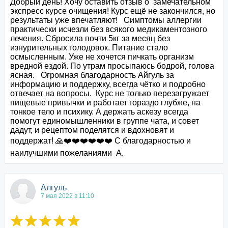
Добрый день! Хочу оставить отзыв о  замечательном 
экспресс курсе очищения! Курс ещё не закончился, но 
результаты уже впечатляют!   Симптомы аллергии 
практически исчезли без всякого медикаментозного 
лечения. Сбросила почти 5кг за месяц без 
изнурительных голодовок. Питание стало 
осмысленным. Уже не хочется пичкать организм  
вредной ездой. По утрам просыпаюсь бодрой, голова 
ясная.   Огромная благодарность Айгуль за 
информацию и поддержку, всегда чётко и подробно 
отвечает на вопросы.  Курс не только перезагружает 
пищевые привычки и работает гораздо глубже, на 
тонкое тело и психику. А держать аскезу всегда 
помогут единомышленники в группе чата, и совет 
дадут, и рецептом поделятся и вдохновят и 
поддержат! 🙏❤️❤️❤️❤️❤️❤️ С благодарностью и 
наилучшими пожеланиями  А.
Алгуль
7 мая 2022 в 11:10