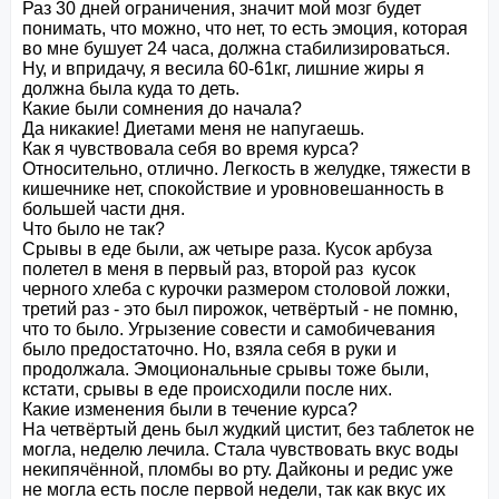
Раз 30 дней ограничения, значит мой мозг будет 
понимать, что можно, что нет, то есть эмоция, которая 
во мне бушует 24 часа, должна стабилизироваться. 
Ну, и впридачу, я весила 60-61кг, лишние жиры я 
должна была куда то деть.

Какие были сомнения до начала?

Да никакие! Диетами меня не напугаешь. 

Как я чувствовала себя во время курса?

Относительно, отлично. Легкость в желудке, тяжести в 
кишечнике нет, спокойствие и уровновешанность в 
большей части дня. 

Что было не так?

Срывы в еде были, аж четыре раза. Кусок арбуза 
полетел в меня в первый раз, второй раз  кусок 
черного хлеба с курочки размером столовой ложки, 
третий раз - это был пирожок, четвёртый - не помню, 
что то было. Угрызение совести и самобичевания 
было предостаточно. Но, взяла себя в руки и 
продолжала. Эмоциональные срывы тоже были, 
кстати, срывы в еде происходили после них. 

Какие изменения были в течение курса?

На четвёртый день был жудкий цистит, без таблеток не 
могла, неделю лечила. Стала чувствовать вкус воды 
некипячённой, пломбы во рту. Дайконы и редис уже 
не могла есть после первой недели, так как вкус их 