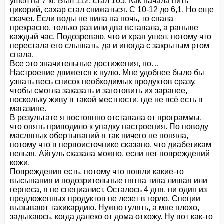
ушел на 7 кг, Был 112, стал 105. Как начала пить 
цикорий, сахар стал снижаться. С 10-12 до 6,1. Но еще 
скачет. Если воды не пила на ночь, то спала 
прекрасно, только раз или два вставала, а раньше 
каждый час. Подозреваю, что и храп ушел, потому что 
перестала его слышать, да и иногда с закрытым ртом 
спала. 

Все это значительные достижения, но…

Настроение движется к нулю. Мне удобнее было бы 
узнать весь список необходимых продуктов сразу, 
чтобы смогла заказать и заготовить их заранее, 
поскольку живу в такой местности, где не всё есть в 
магазине. 

В результате я постоянно отставала от программы, 
что опять приводило к упадку настроения. По поводу 
масляных обертываний я так ничего не поняла, 
потому что в первоисточнике сказано, что диабетикам 
нельзя, Айгуль сказала можно, если нет повреждений 
кожи.

Повреждения есть, потому что пошли какие-то 
высыпания и подозрительные пятна типа лишая или 
герпеса, я не специалист. Осталось 4 дня, ни один из 
предложенных продуктов не лезет в горло. Специи 
вызывают тахикардию. Нужно гулять, а мне плохо, 
задыхаюсь, когда далеко от дома отхожу. Ну вот как-то 