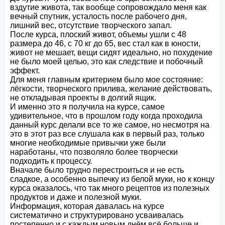
вздутие живота, так вообще сопровождало меня как 
вечный спутник, усталость после рабочего дня, 
лишний вес, отсутствие творческого запал.

После курса, плоский живот, объемы ушли с 48 
размера до 46, с 70 кг до 65, вес стал как в юности, 
живот не мешает, вещи сидят идеально, но похудение 
не было моей целью, это как следствие и побочный 
эффект.

Для меня главным критерием было мое состояние: 
лёгкости, творческого прилива, желание действовать, 
не откладывая проекты в долгий ящик.

И именно это я получила на курсе, самое 
удивительное, что в прошлом году когда проходила 
данный курс делали все то же самое, но несмотря на 
это в этот раз все слушала как в первый раз, только 
многие необходимые привычки уже были 
наработаны, что позволяло более творчески 
подходить к процессу.

Вначале было трудно перестроиться и не есть 
сладкое, а особенно выпечку из белой муки, но к концу 
курса оказалось, что так много рецептов из полезных 
продуктов и даже и полезной муки.

Информация, которая давалась на курсе 
систематично и структурировано усваивалась 
постепенно и с каждым новым днём всё больше и 